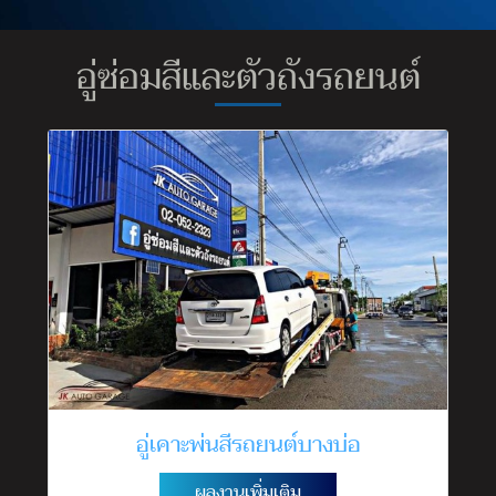
อู่ซ่อมสีและตัวถังรถยนต์
อู่เคาะพ่นสีรถยนต์บางบ่อ
ผลงานเพิ่มเติม